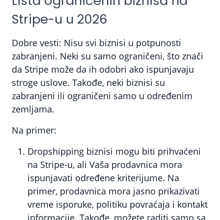
Lista ograničenih biznisa na
Stripe-u u 2026
Dobre vesti:
Nisu svi biznisi u potpunosti
zabranjeni. Neki su samo ograničeni, što znači
da Stripe može da ih odobri ako ispunjavaju
stroge uslove. Takođe, neki biznisi su
zabranjeni ili ograničeni samo u određenim
zemljama.
Na primer:
Dropshipping biznisi mogu biti prihvaćeni
na Stripe-u,
ali Vaša prodavnica mora
ispunjavati određene kriterijume. Na
primer, prodavnica mora jasno prikazivati
vreme isporuke, politiku povraćaja i kontakt
informacije. Takođe, možete raditi samo sa