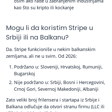
osim ako rade u zabranjenim industrijama
kao što su kripto ili kockanje
Mogu li da koristim Stripe u
Srbiji ili na Balkanu?
Da. Stripe funkcioniše u nekim balkanskim
zemljama, ali ne u svim. Od 2026:
Podržano u:
Sloveniji, Hrvatskoj, Rumuniji,
Bugarskoj
Nije podržano u:
Srbiji, Bosni i Hercegovini,
Crnoj Gori, Severnoj Makedoniji, Albaniji
Zato veliki broj frilensera i startapa iz Srbije i
Balkana odlučuje da otvori stranu firmu (LLC ili