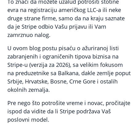
To znači da možete uzalud potrošiti stotine
evra na registraciju američkog LLC-a ili neke
druge strane firme, samo da na kraju saznate
da je Stripe odbio Vašu prijavu ili Vam
zamrznuo nalog.
U ovom blog postu pisaću o ažuriranoj listi
zabranjenih i ograničenih tipova biznisa na
Stripe-u (verzija za 2026), sa velikim fokusom
na preduzetnike sa Balkana, dakle zemlje poput
Srbije, Hrvatske, Bosne, Crne Gore i ostalih
okolnih zemalja.
Pre nego što potrošite vreme i novac, pročitajte
ispod da vidite da li Stripe podržava Vaš
poslovni model.