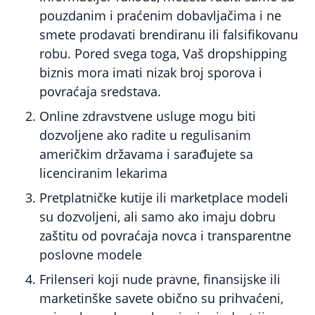
pouzdanim i praćenim dobavljačima i ne
smete prodavati brendiranu ili falsifikovanu
robu. Pored svega toga, Vaš dropshipping
biznis mora imati nizak broj sporova i
povraćaja sredstava.
Online zdravstvene usluge
mogu biti
dozvoljene ako radite u regulisanim
američkim državama i sarađujete sa
licenciranim lekarima
Pretplatničke kutije ili marketplace modeli
su dozvoljeni, ali samo ako imaju dobru
zaštitu od povraćaja novca i transparentne
poslovne modele
Frilenseri koji nude pravne, finansijske ili
marketinške savete
obično su prihvaćeni,