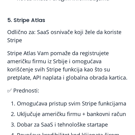
5. Stripe Atlas
Odlično za:
SaaS osnivače koji žele da koriste
Stripe
Stripe Atlas Vam pomaže da registrujete
američku firmu iz Srbije i omogućava
korišćenje svih Stripe funkcija kao što su
pretplate, API naplata i globalna obrada kartica.
✅
Prednosti:
Omogućava pristup svim Stripe funkcijama
Uključuje američku firmu + bankovni račun
Dobar za SaaS i tehnološke startape
Povećava kredibilitet kod klijenata širom