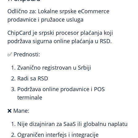
Odlično za:
Lokalne srpske eCommerce
prodavnice i pružaoce usluga
ChipCard je srpski procesor plaćanja koji
podržava sigurna online plaćanja u RSD.
✅
Prednosti:
Zvanično registrovan u Srbiji
Radi sa RSD
Podržava online prodavnice i POS
terminale
❌
Mane:
Nije dizajniran za SaaS ili globalnu naplatu
Ograničen interfejs i integracije