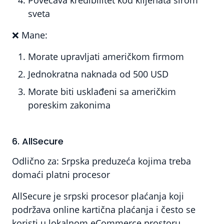
sveta
❌
Mane:
Morate upravljati američkom firmom
Jednokratna naknada od 500 USD
Morate biti usklađeni sa američkim
poreskim zakonima
6. AllSecure
Odlično za:
Srpska preduzeća kojima treba
domaći platni procesor
AllSecure je srpski procesor plaćanja koji
podržava online kartična plaćanja i često se
koristi u lokalnom eCommerce prostoru.