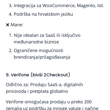
Integracija sa WooCommerce, Magento, itd.
Podrška na hrvatskom jeziku
❌
Mane:
Nije idealan za SaaS ili isključivo
međunarodne biznise
Ograničene mogućnosti
brendiranja/prilagođavanja
9. Verifone (bivši 2Checkout)
Odlično za:
Prodaju SaaS-a, digitalnih
proizvoda i pretplata globalno
Verifone omogućava prodaju u preko 200
zemalja uz podršku za mnoge valute i načine