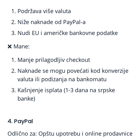
Podržava više valuta
Niže naknade od PayPal-a
Nudi EU i američke bankovne podatke
❌
Mane:
Manje prilagodljiv checkout
Naknade se mogu povećati kod konverzije
valuta ili podizanja na bankomatu
Kašnjenje isplata (1-3 dana na srpske
banke)
4. PayPal
Odlično za:
Opštu upotrebu i online prodavnice