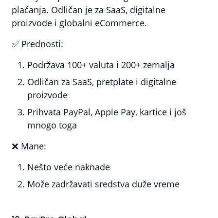
plaćanja. Odličan je za SaaS, digitalne
proizvode i globalni eCommerce.
✅
Prednosti:
Podržava 100+ valuta i 200+ zemalja
Odličan za SaaS, pretplate i digitalne
proizvode
Prihvata PayPal, Apple Pay, kartice i još
mnogo toga
❌
Mane:
Nešto veće naknade
Može zadržavati sredstva duže vreme