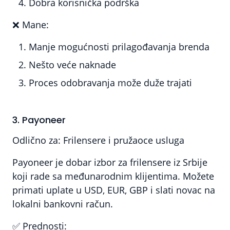
Dobra korisnička podrška
❌
Mane:
Manje mogućnosti prilagođavanja brenda
Nešto veće naknade
Proces odobravanja može duže trajati
3. Payoneer
Odlično za:
Frilensere i pružaoce usluga
Payoneer je dobar izbor za frilensere iz Srbije
koji rade sa međunarodnim klijentima. Možete
primati uplate u USD, EUR, GBP i slati novac na
lokalni bankovni račun.
✅
Prednosti: