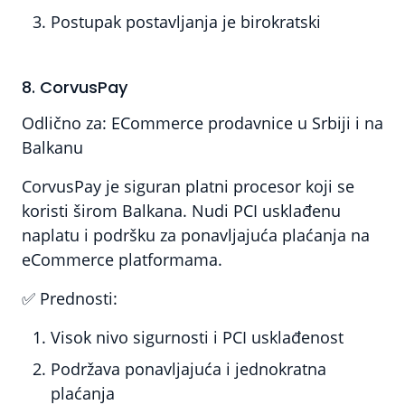
Postupak postavljanja je birokratski
8. CorvusPay
Odlično za:
ECommerce prodavnice u Srbiji i na
Balkanu
CorvusPay je siguran platni procesor koji se
koristi širom Balkana. Nudi PCI usklađenu
naplatu i podršku za ponavljajuća plaćanja na
eCommerce platformama.
✅
Prednosti:
Visok nivo sigurnosti i PCI usklađenost
Podržava ponavljajuća i jednokratna
plaćanja