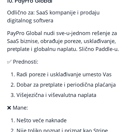
10. PayPro Global
Odlično za:
SaaS kompanije i prodaju
digitalnog softvera
PayPro Global nudi sve-u-jednom rešenje za
SaaS biznise, obrađuje poreze, usklađivanje,
pretplate i globalnu naplatu. Slično Paddle-u.
✅
Prednosti:
Radi poreze i usklađivanje umesto Vas
Dobar za pretplate i periodična plaćanja
Višejezična i viševalutna naplata
❌
Mane:
Nešto veće naknade
Nije toliko poznat i priznat kao Stripe