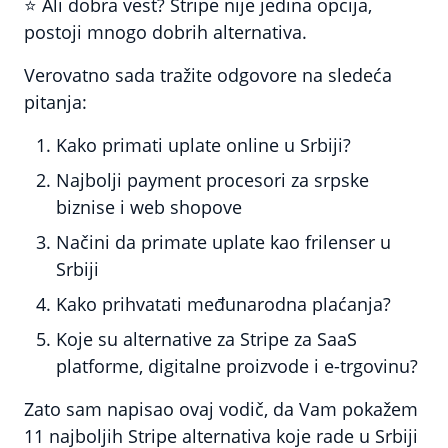
⭐ Ali dobra vest?
Stripe nije jedina opcija,
postoji mnogo dobrih alternativa.
Verovatno sada tražite odgovore na sledeća
pitanja:
Kako primati uplate online u Srbiji?
Najbolji payment procesori za srpske
biznise i web shopove
Načini da primate uplate kao frilenser u
Srbiji
Kako prihvatati međunarodna plaćanja?
Koje su alternative za Stripe za SaaS
platforme, digitalne proizvode i e-trgovinu?
Zato sam napisao ovaj vodič, da Vam pokažem
11 najboljih Stripe alternativa koje rade u Srbiji