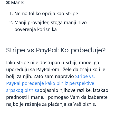
❌
Mane:
Nema toliko opcija kao Stripe
Manji provajder, stoga manji nivo
poverenja korisnika
Stripe vs PayPal: Ko pobeđuje?
Iako Stripe nije dostupan u Srbiji, mnogi ga
upoređuju sa PayPal-om i žele da znaju koji je
bolji za njih. Zato sam napravio
Stripe vs.
PayPal poređenje kako bih iz perspektive
srpskog biznisa
objasnio njihove razlike, istakao
prednosti i mane, i pomogao Vam da izaberete
najbolje rešenje za plaćanja za Vaš biznis.