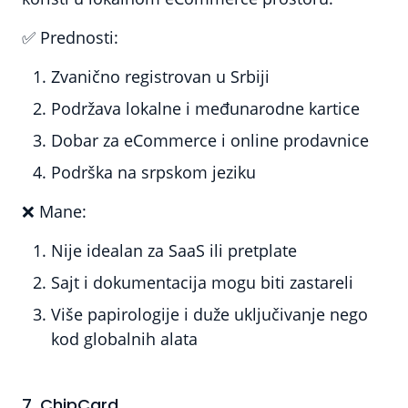
✅
Prednosti:
Zvanično registrovan u Srbiji
Podržava lokalne i međunarodne kartice
Dobar za eCommerce i online prodavnice
Podrška na srpskom jeziku
❌
Mane:
Nije idealan za SaaS ili pretplate
Sajt i dokumentacija mogu biti zastareli
Više papirologije i duže uključivanje nego
kod globalnih alata
7. ChipCard