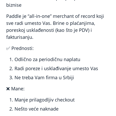
biznise
Paddle je “all-in-one” merchant of record koji
sve radi umesto Vas. Brine o plaćanjima,
poreskoj usklađenosti (kao što je PDV) i
fakturisanju.
✅
Prednosti:
Odlično za periodičnu naplatu
Radi poreze i usklađivanje umesto Vas
Ne treba Vam firma u Srbiji
❌
Mane:
Manje prilagodljiv checkout
Nešto veće naknade