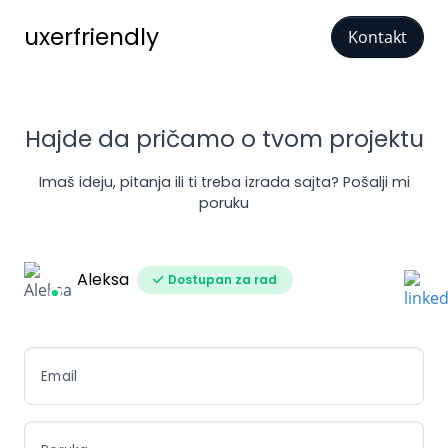
uxerfriendly
Kontakt
Hajde da pričamo o tvom projektu
Imaš ideju, pitanja ili ti treba izrada sajta? Pošalji mi
poruku
Aleksa
Dostupan za rad
Email