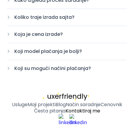
Kako izgleda proces saradnje?
Koliko traje izrada sajta?
Koja je cena izrade?
Koji model plaćanja je bolji?
Koji su mogući načini plaćanja?
uxerfriendly
Usluge
Moji projekti
Blog
Način saradnje
Cenovnik
Česta pitanja
Kontaktiraj me