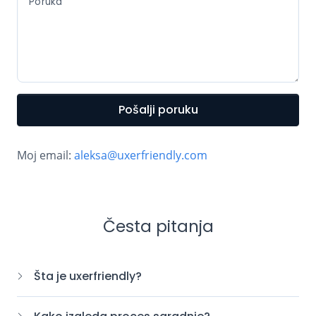
Poruka
Pošalji poruku
Moj email:
aleksa@uxerfriendly.com
Česta pitanja
Šta je uxerfriendly?