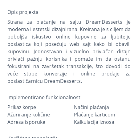
Opis projekta
Strana za plaćanje na sajtu DreamDesserts je
moderna i estetski dizajnirana. Kreirana je s ciljem da
poboljša iskustvo online kupovine za ljubitelje
poslastica koji posećuju web sajt kako bi obavili
kupovinu. Jednostavan i vizuelno privlačan dizajn
privlači pažnju korisnika i pomaže im da ostanu
fokusirani na završetak transakcije, što dovodi do
veće stope konverzije i online prodaje za
poslastičarnicu DreamDesserts.
Implementirane funkcionalnosti
Prikaz korpe
Načini plaćanja
Ažuriranje količine
Plaćanje karticom
Adresa isporuke
Kalkulacija iznosa