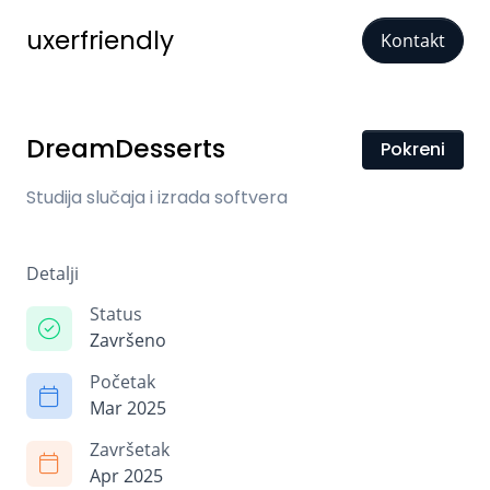
uxerfriendly
Kontakt
DreamDesserts
Pokreni
Studija slučaja i izrada softvera
Detalji
Status
Završeno
Početak
Mar 2025
Završetak
Apr 2025